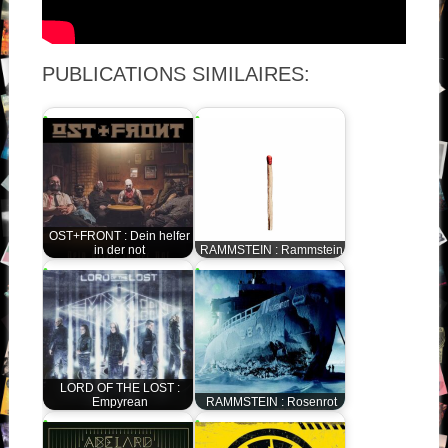
PUBLICATIONS SIMILAIRES:
OST+FRONT : Dein helfer
in der not
RAMMSTEIN : Rammstein
LORD OF THE LOST :
Empyrean
RAMMSTEIN : Rosenrot