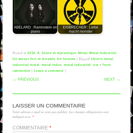
ABELARD : Rammstein on
EISBRECHER : Liebe
piano
macht monster
Posted in
,
,
,
,
,
2016
8
Jeune et dynamique
Metal
Metal industriel
,
|
Tagged
,
Un amour fort et durable
Un homme
electro metal
,
,
,
,
industrial metal
metal indus
metal industriel
ost + front
|
|
rammstein
Leave a comment
POST NAVIGATION
← PREVIOUS
NEXT →
LAISSER UN COMMENTAIRE
Votre adresse e-mail ne sera pas publiée.
Les champs obligatoires sont
indiqués avec
*
COMMENTAIRE
*