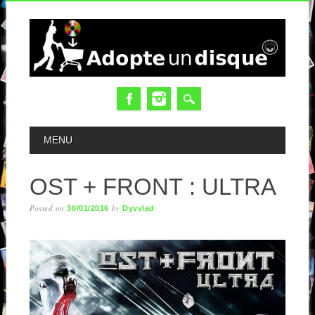
MAIN MENU
MENU
OST + FRONT : ULTRA
Posted on
by
30/01/2016
Dyvvlad