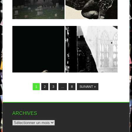
Petit dialogue de mes voix
“Satanic scum punks”, moi
intérieures en découvrant le
c’est une appellation qui me
premier titre...
parle. Bien...
▶
▶
15.04.25
09.04.25
INDUSTRIAL
WASTOID :
PUKE : ALIVE TO
HYPERREALITY
NO AVAIL
DYSTOPIAN
NIGHTMARE
A la croisée des chemins du
crust, du death old school...
Wastoid est un acteur
▶
respecté de la scène punk de
▶
Charlotte....
1
2
3
…
8
SUIVANT »
ARCHIVES