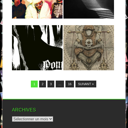
Quand je lance “You got this”,
le premier titre de ce...
En voilà une question
opportune et pleine de sens.
Bien sûr,...
▶
▶
09.03.26
12.10.25
PONTE DEL
IGORRR : AMEN
DIAVOLO : DE
VENOM NATURA
20 ans. Ça fait maintenant 20
ans que Gautier Serre alias...
Formé en 2020 à Turin, Ponte
Del Diavolo s’appuie sur les...
▶
▶
1
2
3
…
16
SUIVANT »
ARCHIVES