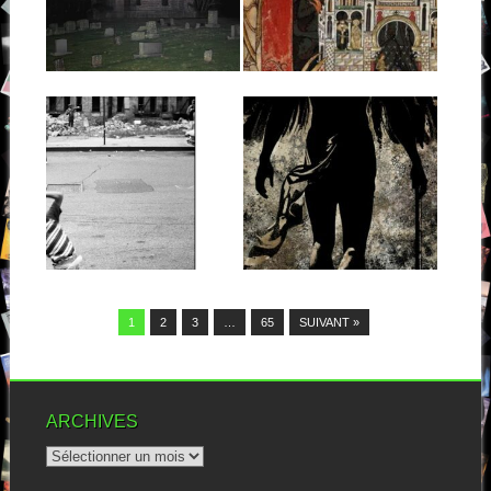
Petit dialogue de mes voix
La musique, comme la mode,
intérieures en découvrant le
suit des cycles. Depuis un
premier titre...
moment,...
▶
▶
10.05.26
22.02.26
TERROR : STILL
CONVERGE : LOVE
SUFFER
IS NOT ENOUGH
Avec un album de Terror, on
Et de onze pour les fous
est rarement déçus. C’est
furieux de Converge. Le
aussi...
groupe...
▶
▶
1
2
3
…
65
SUIVANT »
ARCHIVES