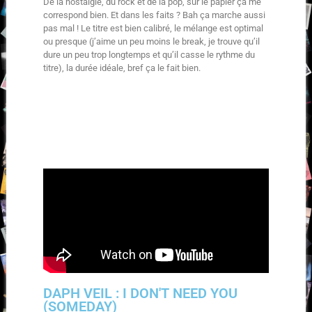
De la nostalgie, du rock et de la pop, sur le papier ça me
correspond bien. Et dans les faits ? Bah ça marche aussi
pas mal ! Le titre est bien calibré, le mélange est optimal
ou presque (j’aime un peu moins le break, je trouve qu’il
dure un peu trop longtemps et qu’il casse le rythme du
titre), la durée idéale, bref ça le fait bien.
DAPH VEIL : I DON'T NEED YOU
(SOMEDAY)