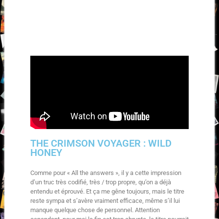
THE CRIMSON VOYAGER : WILD
HONEY
Comme pour « All the answers », il y a cette impression
d’un truc très codifié, très / trop propre, qu’on a déjà
entendu et éprouvé. Et ça me gêne toujours, mais le titre
reste sympa et s’avère vraiment efficace, même s’il lui
manque quelque chose de personnel. Attention