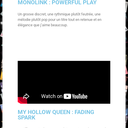
MONOLINK : POWERFUL PLAY
Un groove discret, une rythmique plutôt feutrée, une
mélodie plutôt pop pour un titre tout en retenue et en
élégance que j’aime beaucoup.
MY HOLLOW QUEEN : FADING
SPARK