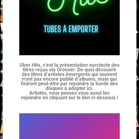
Uber Hits, c’est la présentation succincte des
titres reçus via Groover. De quoi découvrir
des titres d’artistes émergents qui souvent
n’ont pas encore publié d’albums, mais qui
finiront peut-être par rejoindre la horde des
disques à adopter ici.
Artistes, vous pouvez vous aussi les
rejoindre en cliquant sur le lien ci-dessous !