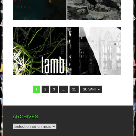
Il semblerait que, comme
A l’intro « Dawn » et même
d’habitude, j’ai décroché de
celle de « Hold fast », je
quelques wagons avec...
n’aurais...
▶
▶
18.03.26
09.04.25
LAMB OF GOD :
WASTOID :
INTO OBLIVION
HYPERREALITY
DYSTOPIAN
NIGHTMARE
Pour ce treizième album, le
groupe américain a décidé
non pas...
Wastoid est un acteur
▶
respecté de la scène punk de
▶
Charlotte....
1
2
3
…
21
SUIVANT »
ARCHIVES