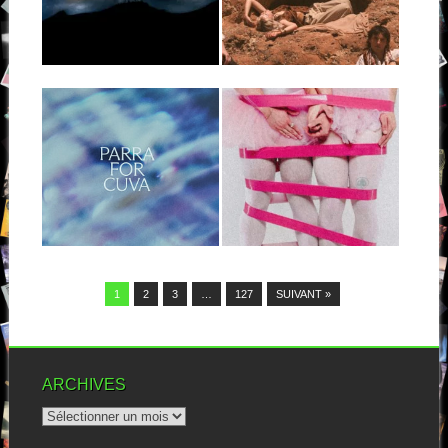
commencé à produire...
J’avoue que, de Pologne, je
vois surtout venir des groupes
guillerets...
▶
▶
03.06.26
24.05.26
PARRA FOR CUVA
FIRECLUB :
: NACAR
FIRECLUB
Tiens, j’ai raté un “Mimose” en
Découvert sur Groover,
2024. Ma dernière rencontre
Fireclub m’avait envoyé
avec...
“Follow my call”, le titre...
▶
▶
1
2
3
…
127
SUIVANT »
ARCHIVES