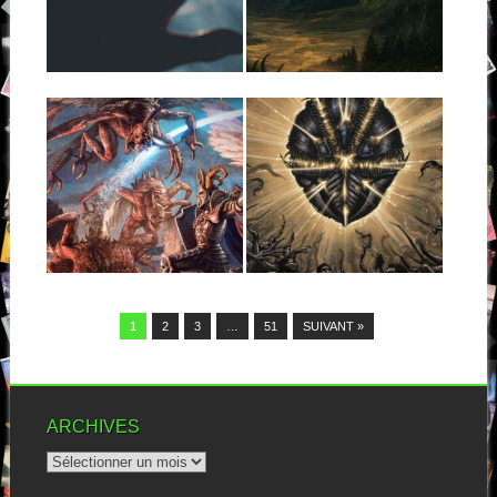
TITAN, A LAMENT
Je claironne à tout va que les
trucs typés heavy metal,...
LONG BURIED
▶
▶
Arrivé dans le sillage d’un
Cradle Of Filth dans les
années...
04.05.26
25.04.26
INFERI : HEAVEN
ARCHSPIRE : TOO
WEPT
FAST TO DIE
Ah bah d’accord, on se fait
Est-ce que quelqu’un ne
même plus chier avec une...
connaît pas encore Archspire
dans l’assistance ? Oui,...
▶
▶
1
2
3
…
51
SUIVANT »
ARCHIVES