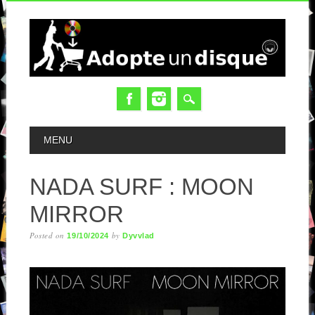
MAIN MENU
MENU
NADA SURF : MOON
MIRROR
Posted on
by
19/10/2024
Dyvvlad