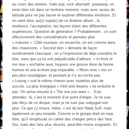
au cours des années. Indie pop, rock alternatif, powerpop, on
reste bien sûr dans un territoire restreint, mais avec assez de
latitude pour ne pas lasser et explorer différentes émotions. Et
on vient donc au(x) sujet(s) de ce dixième album ; la
résilience, l’acceptation, les leçons tirées des différentes
expériences. Question de génération ? Probablement ; ce sont
effectivement des considérations et pensées plus
« matures ». Côté musique, en revanche, on est comme dans
des chaussons. « Second skin » démarre de façon
extrêmement classique ; on a l’impression de déjà connaître le
titre, sans que ça lui soit préjudiciable d’ailleurs. « In front of
me now » enchaîne avec toujours une grosse dose de bonne
humeur et une écriture pop imparable. « Moon river » est un
peu plus nostalgique, et pourtant je n’y accroche pas.
« Losing » suit le même chemin avec toutefois plus de
succès. La plus énergique « Intel and dreams » lui emboîte le
pas. On arrive ensuite à « The one you want »… Euh,
attendez, là, c’est le moment d’un point d’étape. Je ne suis
pas déçu de ce disque, mais je ne suis pas subjugué non
plus. Ce que j’y trouve, hélas, c’est du bon Nada Surf, mais
également un peu insipide. Comme si le groupe était en roue
libre, qu’il remplissait un cahier des charges précis des fans.
Oui, mais des fans plus récents, peut-être moins exigeants. Et