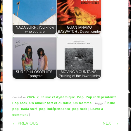
NADA SURF : You know
GUANTANAMO
who you are
BAYWATCH : Desert center
SURF PHILOSOPHIES :
MOVING MOUNTAINS :
Eponyme
Pruning of the lower limbs
Posted in
,
,
,
,
,
2024
7
Jeune et dynamique
Pop
Pop indépendante
,
,
|
Tagged
Pop rock
Un amour fort et durable
Un homme
indie
,
,
,
|
pop
nada surf
pop indépendante
pop rock
Leave a
|
comment
POST NAVIGATION
← PREVIOUS
NEXT →