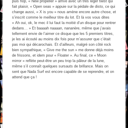
puis hop, « New propeller » arrive avec un très léger twist qui
fait plaisir, « Open seas » appuie sur la pédale de disto, ce qui
change aussi, « X is you » nous amène encore autre chose, et
s’inscrit comme le meilleur titre du lot. Et là vos vous dites
« Ah oui, ok, le mec il lui faut la moitié d’un disque pour rentrer
dedans… » Et baaaah naaaan, nananère, même que j’avais
tellement envie de l’aimer ce disque que les 5 premiers titres,
je les ai écouté au moins dix fois pour m’assurer que c’était
pas moi qui décarochais. Et d’ailleurs, malgré son côté rock
bien sympathique, « Give me the sun » me donne déjà moins
de frissons, et idem pour « Floater ». Au final, ce « Moon
mirror » reflète peut-être un peu trop la pâleur de la lune,
même s’il connaît quelques sursauts de brillance. Mais on
sent que Nada Surf est encore capable de se reprendre, et on
attend que ça !