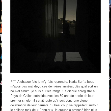
Pfff. A chaque fois je m’y fais reprendre. Nada Surf a beau
m’avoir pas mal déçu ces dernières années, dès qu’il sort un
nouvel album, je suis sur les rangs. Ce disque enregistré au
Pays de Galles coïncide avec les 30 ans de sortie de leur
premier single ; il serait juste qu’il soit donc une digne
célébration de leur carrière. Si beaucoup se rappellent surtout
le college rock de « Popular », le groupe a proposé bien plus