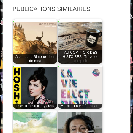
PUBLICATIONS SIMILAIRES:
AU COMPTOIR DES
Albin de la Simone : L'un
HISTOIRES : Trêve de
de nous
comptoir
HOSHI : Il suffit d’y croire
ALINE : La vie électrique