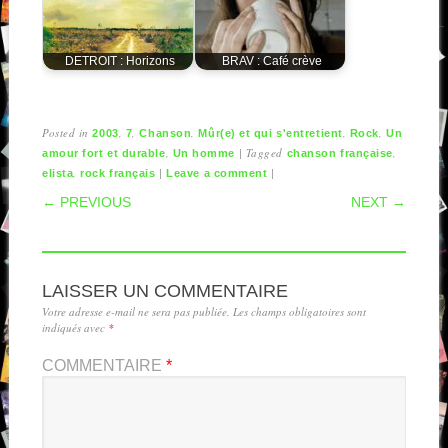
DETROIT : Horizons
BRAV : Café crève
Posted in
,
,
,
,
,
2003
7
Chanson
Mûr(e) et qui s'entretient
Rock
Un
,
|
Tagged
,
amour fort et durable
Un homme
chanson française
,
|
|
elista
rock français
Leave a comment
POST NAVIGATION
← PREVIOUS
NEXT →
LAISSER UN COMMENTAIRE
Votre adresse e-mail ne sera pas publiée.
Les champs obligatoires sont
indiqués avec
*
COMMENTAIRE
*