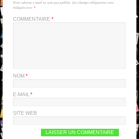
Votre adresse e-mail ne sera pas publiée.
Les champs obligatoires sont
indiqués avec
*
COMMENTAIRE
*
NOM
*
E-MAIL
*
SITE WEB