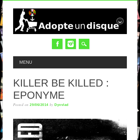
MAIN MENU
MENU
KILLER BE KILLED :
EPONYME
Posted on
by
29/06/2014
Dyvvlad