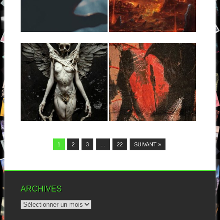
Je claironne à tout va que les
Ils sont quatre, nous viennent
trucs typés heavy metal,...
d’Atlanta et mélangent dans
leur alambic...
▶
▶
23.07.25
02.06.25
DEATH RATTLE :
AGE OF
THE MORAL
APOCALYPSE: IN
CHOKEHOLD
OBLIVION
Même si tu ne le connaissais
Si le groupe a été repéré par
pas avant, il suffit d’une...
le biais de son...
▶
▶
1
2
3
…
22
SUIVANT »
ARCHIVES