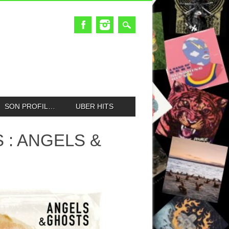
SON PROFIL…
UBER HITS
: ANGELS &