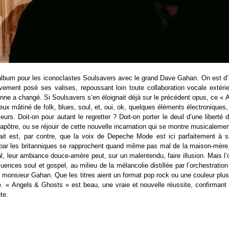
bum pour les iconoclastes Soulsavers avec le grand Dave Gahan. On est d’ail
ivement posé ses valises, repoussant loin toute collaboration vocale extérie
onne a changé. Si Soulsavers s’en éloignait déjà sur le précédent opus, ce 
eux mâtiné de folk, blues, soul, et, oui, ok, quelques éléments électroniques,
eurs. Doit-on pour autant le regretter ? Doit-on porter le deuil d’une liberté 
t l’apôtre, ou se réjouir de cette nouvelle incarnation qui se montre musicaleme
fait est, par contre, que la voix de Depeche Mode est ici parfaitement à s
par les britanniques se rapprochent quand même pas mal de la maison-mère.
nal, leur ambiance douce-amère peut, sur un malentendu, faire illusion. Mais l’
uences soul et gospel, au milieu de la mélancolie distillée par l’orchestration 
monsieur Gahan. Que les titres aient un format pop rock ou une couleur plus 
. « Angels & Ghosts » est beau, une vraie et nouvelle réussite, confirmant
te.