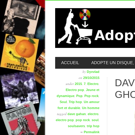
MAIN MENU
ACCUEIL
ADOPTE UN DISQUE, 
by
Dyvvlad
on
29/10/2015
DAV
under
,
,
,
2015
7
Electro
,
Electro pop
Jeune et
GH
,
,
,
dynamique
Pop
Pop rock
,
,
Soul
Trip hop
Un amour
,
fort et durable
Un homme
tagged
,
,
dave gahan
electro
,
,
,
electro pop
pop rock
soul
,
soulsavers
trip hop
∞
Permalink