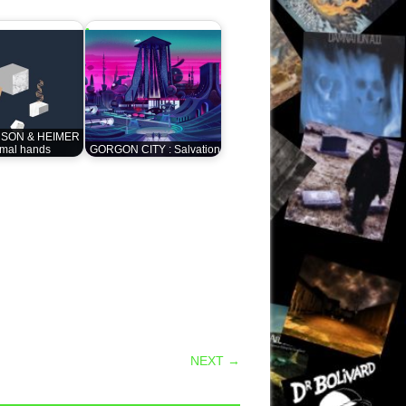
SON & HEIMER :
mal hands
GORGON CITY : Salvation
NEXT →