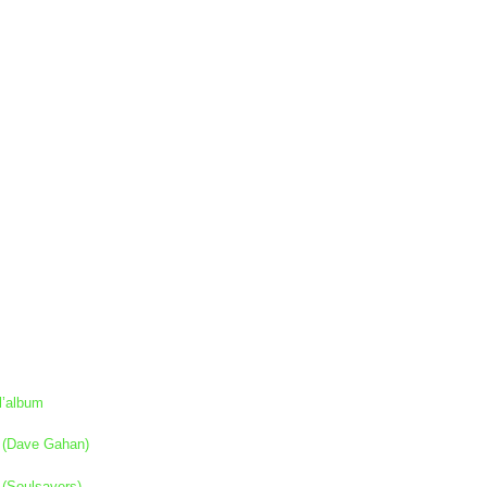
l’album
el (Dave Gahan)
l (Soulsavers)