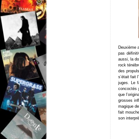
Deuxième al
pas définit
aussi, la d
rock ténébr
des propuls
s’était fai
juges. Le 
concoctés 
que l’origi
grosses infl
magique de 
fait mouche
son interprè