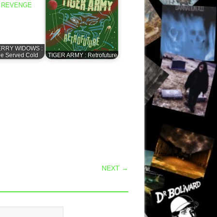
ERRY WIDOWS :
e Served Cold
TIGER ARMY : Retrofuture
NEXT →