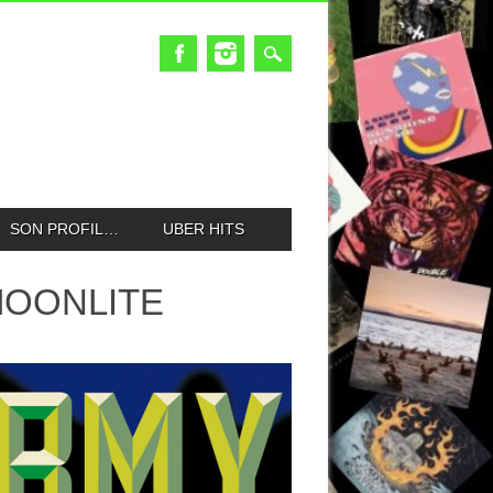
SON PROFIL…
UBER HITS
MOONLITE