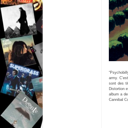
“Psychobill
army. C’est
sont des t
Distortion 
album a de
Cannibal Cor