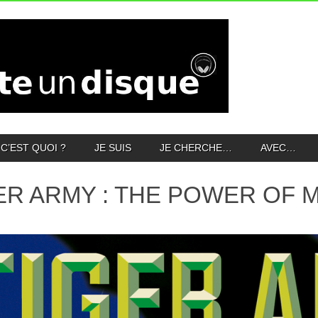
C’EST QUOI ?
JE SUIS
JE CHERCHE…
AVEC…
ER ARMY : THE POWER OF 