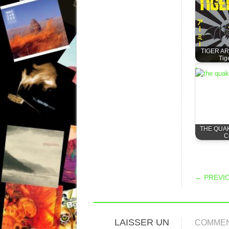
TIGER ARM
Tig
THE QUAK
C
POS
← PREVI
LAISSER UN
COMME