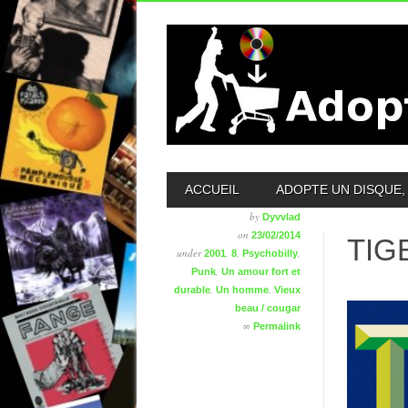
MAIN MENU
ACCUEIL
ADOPTE UN DISQUE, 
by
Dyvvlad
on
23/02/2014
TIG
under
,
,
,
2001
8
Psychobilly
,
Punk
Un amour fort et
,
,
durable
Un homme
Vieux
beau / cougar
∞
Permalink