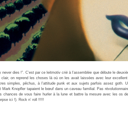
y never dies !”. C’est par ce leitmotiv crié à l’assemblée que débute le deu
 clair, on reprend les choses là où on les avait laissées avec leur excellen
itres simples, pêchus, à l’attitude punk et aux sujets parfois assez goth
et Mark Knopfler tapaient le bœuf dans un caveau familial. Pas révolutionnai
s chances de vous faire hurler à la lune et battre la mesure avec les os d
pse ici !). Rock n’ roll !!!!!