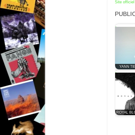
Site offici
PUBLIC
YANN TI
ROYAL BL