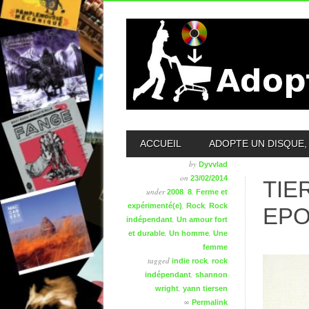
MAIN MENU
ACCUEIL
ADOPTE UN DISQUE, 
by
Dyvvlad
on
23/02/2014
TIE
under
,
,
2008
8
Ferme et
,
,
expérimenté(e)
Rock
Rock
EP
,
indépendant
Un amour fort
,
,
et durable
Un homme
Une
femme
tagged
,
indie rock
rock
,
indépendant
shannon
,
wright
yann tiersen
∞
Permalink