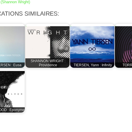
el (Shannon Wright)
ATIONS SIMILAIRES:
SHANNON WRIGHT :
ERSEN : Eusa
Providence
TIERSEN, Yann : Infinity
TORRE
OOD : Eponyme