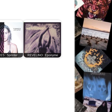
S : Sprinter
REVELINO : Eponyme