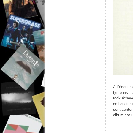
A l’écoute
tympans : c
rock écheve
de l’audite
sont conten
album est u