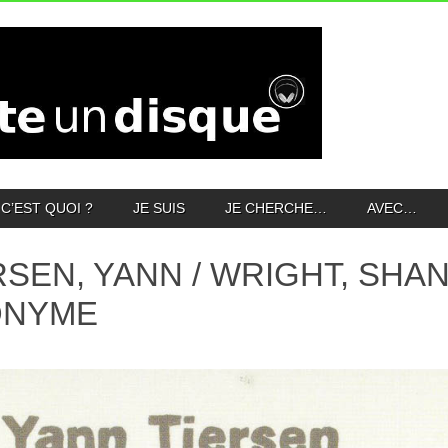
C’EST QUOI ?
JE SUIS
JE CHERCHE…
AVEC…
RSEN, YANN / WRIGHT, SHA
ONYME