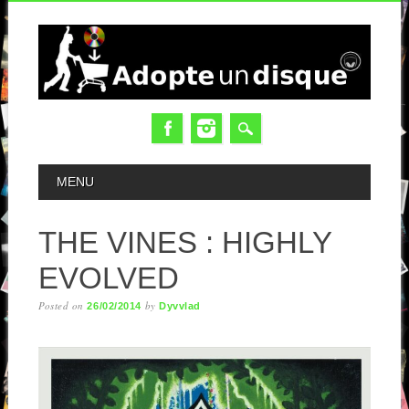
MAIN MENU
MENU
THE VINES : HIGHLY
EVOLVED
Posted on
by
26/02/2014
Dyvvlad