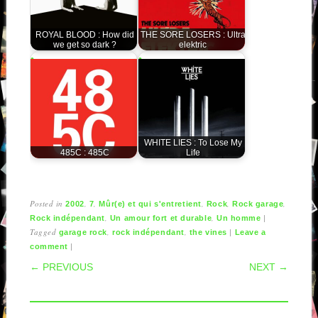
ROYAL BLOOD : How did
THE SORE LOSERS : Ultra
we get so dark ?
elektric
WHITE LIES : To Lose My
485C : 485C
Life
Posted in
,
,
,
,
,
2002
7
Mûr(e) et qui s'entretient
Rock
Rock garage
,
,
|
Rock indépendant
Un amour fort et durable
Un homme
Tagged
,
,
|
garage rock
rock indépendant
the vines
Leave a
|
comment
POST NAVIGATION
← PREVIOUS
NEXT →