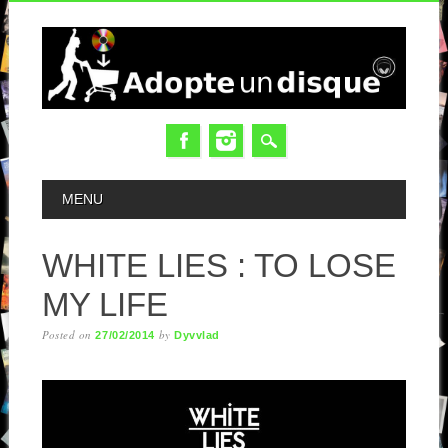
MAIN MENU
MENU
WHITE LIES : TO LOSE
MY LIFE
Posted on
by
27/02/2014
Dyvvlad