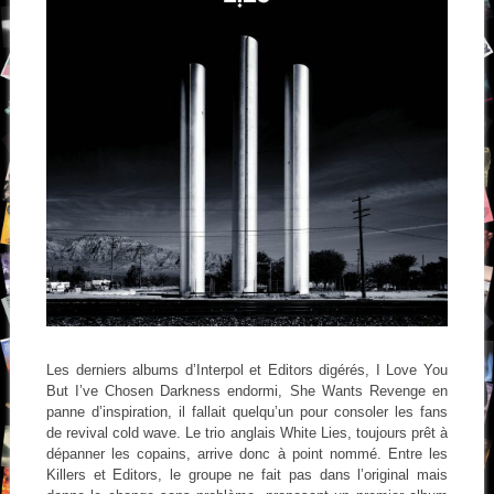
Les derniers albums d’Interpol et Editors digérés, I Love You
But I’ve Chosen Darkness endormi, She Wants Revenge en
panne d’inspiration, il fallait quelqu’un pour consoler les fans
de revival cold wave. Le trio anglais White Lies, toujours prêt à
dépanner les copains, arrive donc à point nommé. Entre les
Killers et Editors, le groupe ne fait pas dans l’original mais