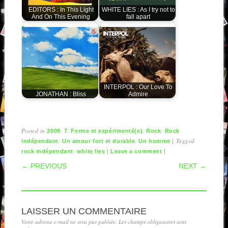
EDITORS : In This Light
WHITE LIES : As I try not to
And On This Evening
fall apart
INTERPOL : Our Love To
JONATHAN : Bliss
Admire
Posted in
,
,
,
,
2009
7
Ferme et expérimenté(e)
Rock
Rock
,
,
|
Tagged
indépendant
Un amour fort et durable
Un homme
,
|
|
rock indépendant
white lies
Leave a comment
POST NAVIGATION
← PREVIOUS
NEXT →
LAISSER UN COMMENTAIRE
Votre adresse e-mail ne sera pas publiée.
Les champs obligatoires sont