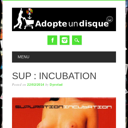
MAIN MENU
MENU
SUP : INCUBATION
Posted on
by
22/02/2014
Dyvvlad