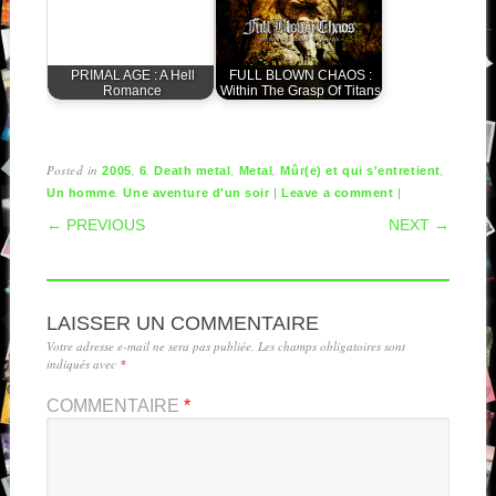
PRIMAL AGE : A Hell
FULL BLOWN CHAOS :
Romance
Within The Grasp Of Titans
Posted in
,
,
,
,
,
2005
6
Death metal
Metal
Mûr(e) et qui s'entretient
,
|
|
Un homme
Une aventure d'un soir
Leave a comment
POST NAVIGATION
← PREVIOUS
NEXT →
LAISSER UN COMMENTAIRE
Votre adresse e-mail ne sera pas publiée.
Les champs obligatoires sont
indiqués avec
*
COMMENTAIRE
*