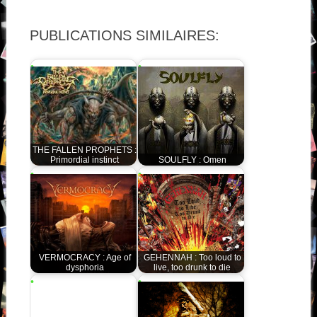
PUBLICATIONS SIMILAIRES:
THE FALLEN PROPHETS :
Primordial instinct
SOULFLY : Omen
VERMOCRACY : Age of
GEHENNAH : Too loud to
dysphoria
live, too drunk to die