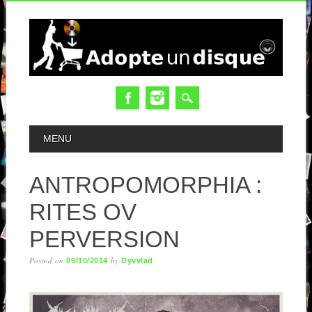
MAIN MENU
MENU
ANTROPOMORPHIA :
RITES OV
PERVERSION
Posted on
by
09/10/2014
Dyvvlad