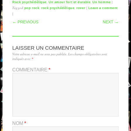
,
,
|
Rock psychédélique
Un amour fort et durable
Un homme
Tagged
,
,
|
pop rock
rock psychédélique
rover
Leave a comment
|
POST NAVIGATION
← PREVIOUS
NEXT →
LAISSER UN COMMENTAIRE
Votre adresse e-mail ne sera pas publiée.
Les champs obligatoires sont
indiqués avec
*
COMMENTAIRE
*
NOM
*