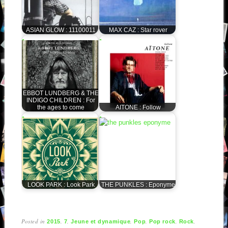
ASIAN GLOW : 11100011
MAX CAZ : Star rover
EBBOT LUNDBERG & THE
INDIGO CHILDREN : For
the ages to come
AITONE : Follow
LOOK PARK : Look Park
THE PUNKLES : Eponyme
Posted in
,
,
,
,
,
,
2015
7
Jeune et dynamique
Pop
Pop rock
Rock