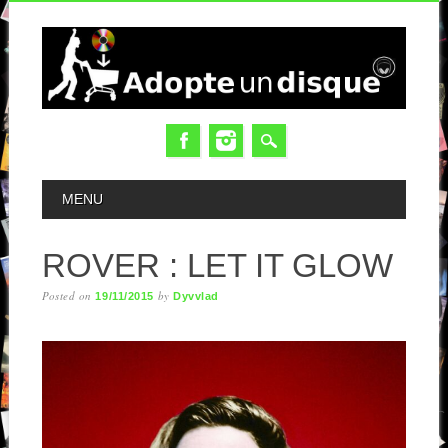
MAIN MENU
MENU
ROVER : LET IT GLOW
Posted on
by
19/11/2015
Dyvvlad