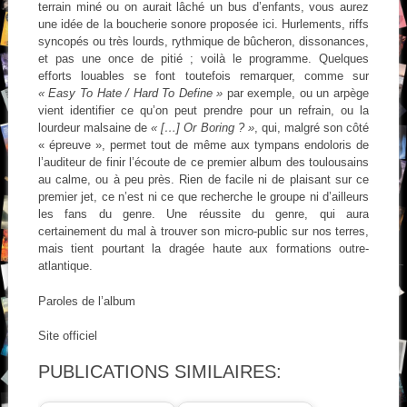
terrain miné ou on aurait lâché un bus d’enfants, vous aurez
une idée de la boucherie sonore proposée ici. Hurlements, riffs
syncopés ou très lourds, rythmique de bûcheron, dissonances,
et pas une once de pitié ; voilà le programme. Quelques
efforts louables se font toutefois remarquer, comme sur
« Easy To Hate / Hard To Define »
par exemple, ou un arpège
vient identifier ce qu’on peut prendre pour un refrain, ou la
lourdeur malsaine de
« […] Or Boring ? »
, qui, malgré son côté
« épreuve », permet tout de même aux tympans endoloris de
l’auditeur de finir l’écoute de ce premier album des toulousains
au calme, ou à peu près. Rien de facile ni de plaisant sur ce
premier jet, ce n’est ni ce que recherche le groupe ni d’ailleurs
les fans du genre. Une réussite du genre, qui aura
certainement du mal à trouver son micro-public sur nos terres,
mais tient pourtant la dragée haute aux formations outre-
atlantique.
Paroles de l’album
Site officiel
PUBLICATIONS SIMILAIRES: