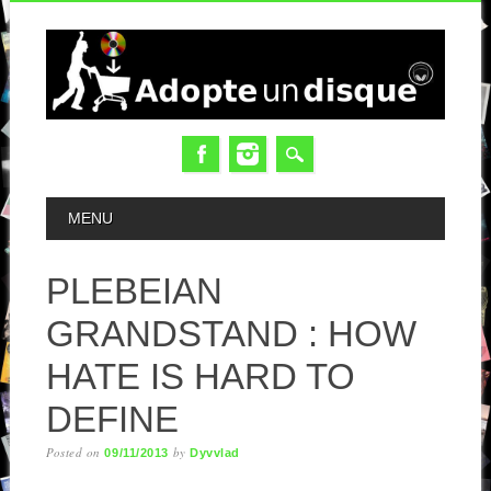
MAIN MENU
MENU
PLEBEIAN
GRANDSTAND : HOW
HATE IS HARD TO
DEFINE
Posted on
by
09/11/2013
Dyvvlad