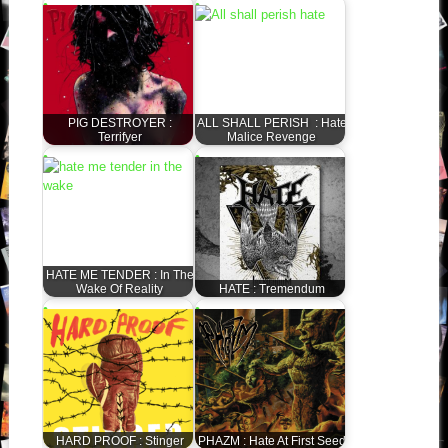
PIG DESTROYER :
ALL SHALL PERISH : Hate
Terrifyer
Malice Revenge
HATE ME TENDER : In The
Wake Of Reality
HATE : Tremendum
HARD PROOF : Stinger
PHAZM : Hate At First Seed