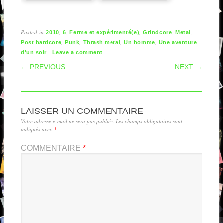
Posted in
,
,
,
,
,
2010
6
Ferme et expérimenté(e)
Grindcore
Metal
,
,
,
,
Post hardcore
Punk
Thrash metal
Un homme
Une aventure
|
|
d'un soir
Leave a comment
POST NAVIGATION
← PREVIOUS
NEXT →
LAISSER UN COMMENTAIRE
Votre adresse e-mail ne sera pas publiée.
Les champs obligatoires sont
indiqués avec
*
COMMENTAIRE
*