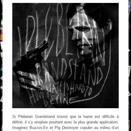
Si Plebeian Grandstand trouve que la haine est difficile à
définir, il s’y emploie pourtant avec la plus grande application.
Imaginez Buzzov.En et Pig Destroyer copuler au milieu d’un