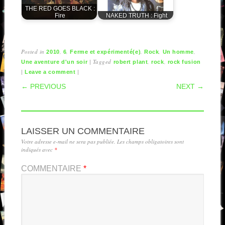
THE RED GOES BLACK :
Fire
NAKED TRUTH : Fight
Posted in
,
,
,
,
,
2010
6
Ferme et expérimenté(e)
Rock
Un homme
|
Tagged
,
,
Une aventure d'un soir
robert plant
rock
rock fusion
|
|
Leave a comment
POST NAVIGATION
← PREVIOUS
NEXT →
LAISSER UN COMMENTAIRE
Votre adresse e-mail ne sera pas publiée.
Les champs obligatoires sont
indiqués avec
*
COMMENTAIRE
*