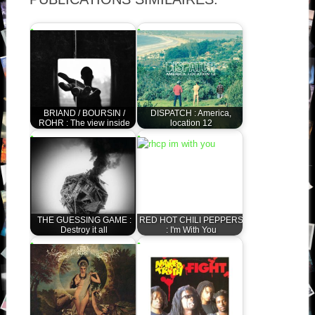
BRIAND / BOURSIN /
DISPATCH : America,
ROHR : The view inside
location 12
THE GUESSING GAME :
RED HOT CHILI PEPPERS
Destroy it all
: I'm With You