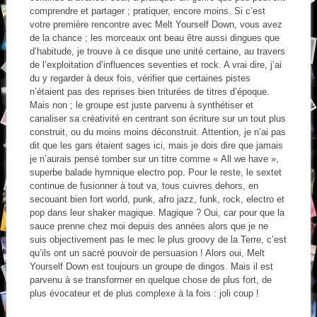
comprendre et partager ; pratiquer, encore moins. Si c’est
votre première rencontre avec Melt Yourself Down, vous avez
de la chance ; les morceaux ont beau être aussi dingues que
d’habitude, je trouve à ce disque une unité certaine, au travers
de l’exploitation d’influences seventies et rock. A vrai dire, j’ai
du y regarder à deux fois, vérifier que certaines pistes
n’étaient pas des reprises bien triturées de titres d’époque.
Mais non ; le groupe est juste parvenu à synthétiser et
canaliser sa créativité en centrant son écriture sur un tout plus
construit, ou du moins moins déconstruit. Attention, je n’ai pas
dit que les gars étaient sages ici, mais je dois dire que jamais
je n’aurais pensé tomber sur un titre comme « All we have »,
superbe balade hymnique electro pop. Pour le reste, le sextet
continue de fusionner à tout va, tous cuivres dehors, en
secouant bien fort world, punk, afro jazz, funk, rock, electro et
pop dans leur shaker magique. Magique ? Oui, car pour que la
sauce prenne chez moi depuis des années alors que je ne
suis objectivement pas le mec le plus groovy de la Terre, c’est
qu’ils ont un sacré pouvoir de persuasion ! Alors oui, Melt
Yourself Down est toujours un groupe de dingos. Mais il est
parvenu à se transformer en quelque chose de plus fort, de
plus évocateur et de plus complexe à la fois : joli coup !