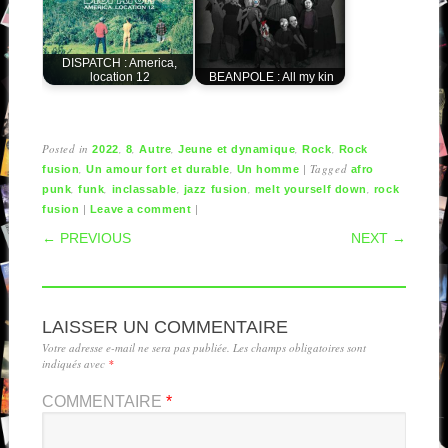
DISPATCH : America,
location 12
BEANPOLE : All my kin
Posted in
,
,
,
,
,
2022
8
Autre
Jeune et dynamique
Rock
Rock
,
,
|
Tagged
fusion
Un amour fort et durable
Un homme
afro
,
,
,
,
,
punk
funk
inclassable
jazz fusion
melt yourself down
rock
|
|
fusion
Leave a comment
POST NAVIGATION
← PREVIOUS
NEXT →
LAISSER UN COMMENTAIRE
Votre adresse e-mail ne sera pas publiée.
Les champs obligatoires sont
indiqués avec
*
COMMENTAIRE
*