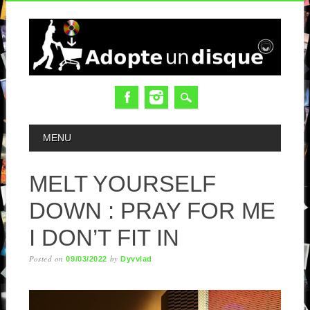
MAIN MENU
MENU
MELT YOURSELF
DOWN : PRAY FOR ME
I DON’T FIT IN
Posted on
by
09/03/2022
Dyvvlad