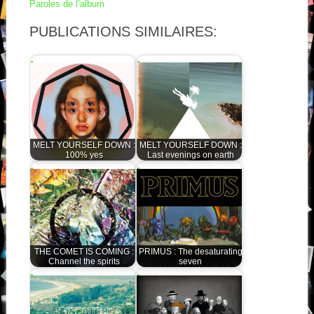
Paroles de l’album
PUBLICATIONS SIMILAIRES:
MELT YOURSELF DOWN :
MELT YOURSELF DOWN :
100% yes
Last evenings on earth
THE COMET IS COMING :
PRIMUS : The desaturating
Channel the spirits
seven