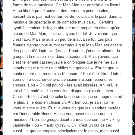
forme de folie musicale. Car Man Man est attaché à sa liberté.
Et sa liberté prend souvent des formes expérimentales,
puisant dans pas mal de formes de rock, dans le jazz, dans la
musique de spectacle et de comédie musicale… Certains
synthétiseraient de façon abrupte mes propos en disant qu’un
album de Man Man, c’est un joyeux bordel. Je vais dire que
c’est faux. Mais je suis un peu de mauvaise foi. Les plus
finauds d’entre-vous auront remarqué que Man Man est absent
des pages d’Adopte Un Disque. Pourtant, j’ai deux albums du
groupe à la maison. (les deux précédents). Mais j’avoue que
c’est tellement casse-gueule à chroniquer que je ne me suis
jamais risqué à faire un « oldies but goodies ». Est-ce que le
confinement m’a rendu plus téméraire ? Peut-être. Bref. Outre
son nom à coucher dehors, ce sixième album reprend les
choses là où « On oni pound » les avait laissées. Ah, oui, je
sais ! J’ai parlé ici d’un excellent disque anglais de Lupen
Crook. Eh bien c’est de celui-là que ce disque se rapprocherait
le plus, si je dois en choisir un. Ah, ben oui, je sais, ça ne
vous avance guère. Et si je vous dis que les histoires narrées
par l’inénarrable Honus Honus sont aussi dingues que sa
musique ? Bon. Le groupe décrit sa musique comme « viking
vaudeville » ou « manic gypsy ». Ok, c’est un cul de sac
aussi. Le groupe emploie principalement le piano, mais aussi