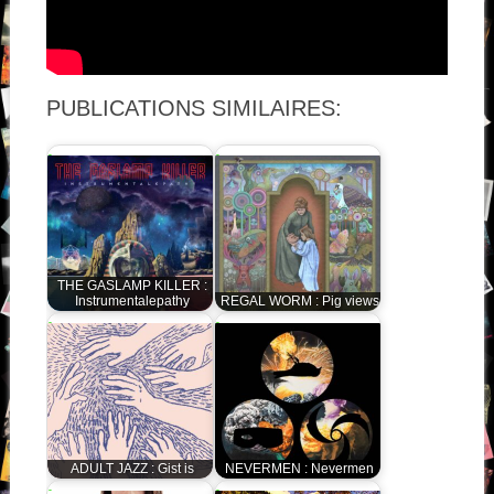
PUBLICATIONS SIMILAIRES:
THE GASLAMP KILLER :
Instrumentalepathy
REGAL WORM : Pig views
ADULT JAZZ : Gist is
NEVERMEN : Nevermen