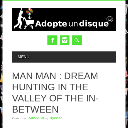
MAIN MENU
MENU
MAN MAN : DREAM
HUNTING IN THE
VALLEY OF THE IN-
BETWEEN
Posted on
by
15/05/2020
Dyvvlad