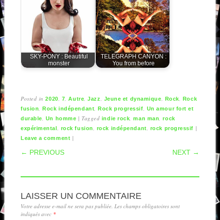
SKY-PONY : Beautiful
TELEGRAPH CANYON :
monster
You from before
Posted in
,
,
,
,
,
,
2020
7
Autre
Jazz
Jeune et dynamique
Rock
Rock
,
,
,
fusion
Rock indépendant
Rock progressif
Un amour fort et
,
|
Tagged
,
,
durable
Un homme
indie rock
man man
rock
,
,
,
|
expérimental
rock fusion
rock indépendant
rock progressif
|
Leave a comment
POST NAVIGATION
← PREVIOUS
NEXT →
LAISSER UN COMMENTAIRE
Votre adresse e-mail ne sera pas publiée.
Les champs obligatoires sont
indiqués avec
*