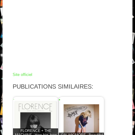
Site officiel
PUBLICATIONS SIMILAIRES:
FLORENCE + THE
MACHINE : How big, how
GIN WIGMORE : Beautiful