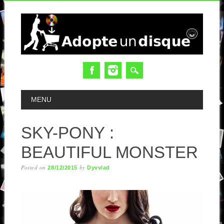
MAIN MENU
MENU
SKY-PONY :
BEAUTIFUL MONSTER
Posted on
by
28/12/2015
Dyvvlad