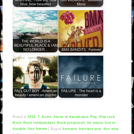
blue, how beautiful
Mess
THE WORLD IS A
BEAUTIFUL PLACE & I AM
NO LONGER…
BMX BANDITS : Forever
FALL OUT BOY : American
FAILURE : The heart is a
beauty / american psycho
monster
Posted in
,
,
,
,
,
,
2015
7
Autre
Jeune et dynamique
Pop
Pop rock
,
,
,
Rock
Rock indépendant
Rock progressif
Un amour fort et
,
|
Tagged
,
,
,
durable
Une femme
baroque
baroque pop
doo wop