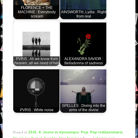
FLORENCE + THE
MACHINE : Everybody
AINSWORTH, Lydia : Right
scream
from real
PVRIS : All we know from
ALEXANDRA SAVIOR :
heaven, all we need of hell
Belladonna of sadness
SPELLES : Diving into the
PVRIS : White noise
arms of the divine
Posted in
,
,
,
,
,
2015
8
Jeune et dynamique
Pop
Pop indépendante