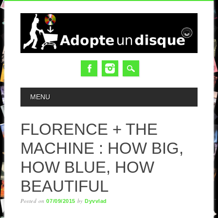
MAIN MENU
MENU
FLORENCE + THE
MACHINE : HOW BIG,
HOW BLUE, HOW
BEAUTIFUL
Posted on
by
07/09/2015
Dyvvlad