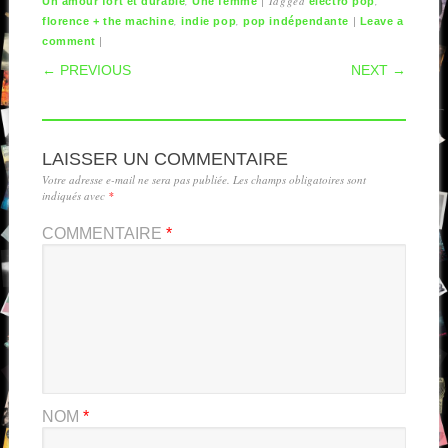
,
|
Tagged
,
Un amour fort et durable
Une femme
electro pop
,
,
|
florence + the machine
indie pop
pop indépendante
Leave a
|
comment
POST NAVIGATION
← PREVIOUS
NEXT →
LAISSER UN COMMENTAIRE
Votre adresse e-mail ne sera pas publiée.
Les champs obligatoires sont
indiqués avec
*
COMMENTAIRE
*
NOM
*