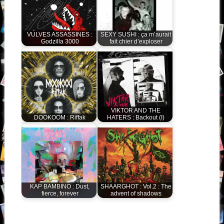
VULVES ASSASSINES :
SEXY SUSHI : ça m’aurait
Godzilla 3000
fait chier d’exploser
VIKTOR AND THE
DOOKOOM : Riffak
HATERS : Backout (I)
KAP BAMBINO : Dust,
SHAARGHOT : Vol.2 : The
fierce, forever
advent of shadows