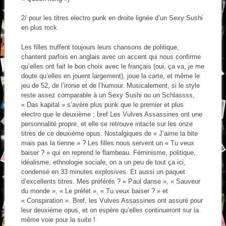
2/ pour les titres electro punk en droite lignée d’un Sexy Sushi
en plus rock
Les filles truffent toujours leurs chansons de politique,
chantent parfois en anglais avec un accent qui nous confirme
qu’elles ont fait le bon choix avec le français (oui, ça va, je me
doute qu’elles en jouent largement), joue la carte, et même le
jeu de 52, de l’ironie et de l’humour. Musicalement, si le style
reste assez comparable à un Sexy Sushi ou un Schlassss,
« Das kapital » s’avère plus punk que le premier et plus
electro que le deuxième ; bref Les Vulves Assassines ont une
personnalité propre, et elle se retrouve intacte sur les onze
titres de ce deuxième opus. Nostalgiques de « J’aime la bite
mais pas la tienne » ? Les filles nous servent un « Tu veux
baiser ? » qui en reprend le flambeau. Féminisme, politique,
idéalisme, ethnologie sociale, on a un peu de tout ça ici,
condensé en 33 minutes explosives. Et aussi un paquet
d’excellents titres. Mes préférés ? « Paul danse », « Sauveur
du monde », « Le préfet », « Tu veux baiser ? » et
« Conspiration ». Bref, les Vulves Assassines ont assuré pour
leur deuxième opus, et on espère qu’elles continueront sur la
même voie pour la suite !