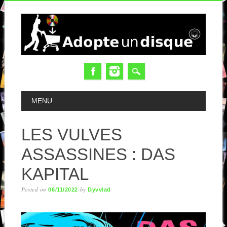
MAIN MENU
MENU
LES VULVES
ASSASSINES : DAS
KAPITAL
Posted on
by
06/11/2022
Dyvvlad