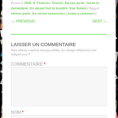
Posted in
,
,
,
,
,
2022
8
Chanson
Electro
Electro punk
Jeune et
,
,
|
Tagged
dynamique
Un amour fort et durable
Une femme
,
|
|
electro punk
les vulves assassines
Leave a comment
POST NAVIGATION
← PREVIOUS
NEXT →
LAISSER UN COMMENTAIRE
Votre adresse e-mail ne sera pas publiée.
Les champs obligatoires sont
indiqués avec
*
COMMENTAIRE
*
NOM
*