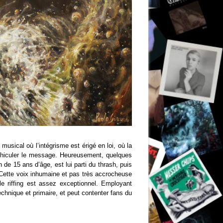
musical où l’intégrisme est érigé en loi, où la
véhiculer le message. Heureusement, quelques
 de 15 ans d’âge, est lui parti du thrash, puis
. Cette voix inhumaine et pas très accrocheuse
le riffing est assez exceptionnel. Employant
technique et primaire, et peut contenter fans du