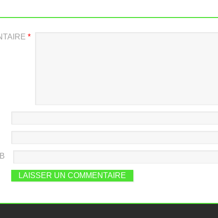
NTAIRE
*
EB