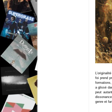
L’originali
foi prend p
formations,
a glissé da
peut autan
dissonances
genre et fa