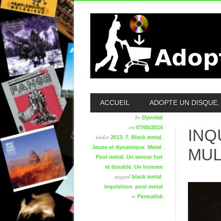
MAIN MENU
ACCUEIL
ADOPTE UN DISQUE, 
by
Dyvvlad
on
07/05/2014
INQ
under
,
,
,
2013
7
Black metal
,
,
Jeune et dynamique
Metal
MUL
,
Post metal
Un amour fort
,
et durable
Un homme
tagged
,
black metal
,
inquisition
post metal
∞
Permalink