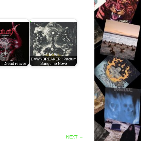
DAWNBREAKER : Pactum
: Dread reaver
Sanguine Novo
NEXT →