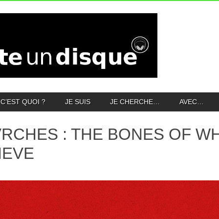
C’EST QUOI ?
JE SUIS
JE CHERCHE…
AVEC…
RCHES : THE BONES OF W
IEVE