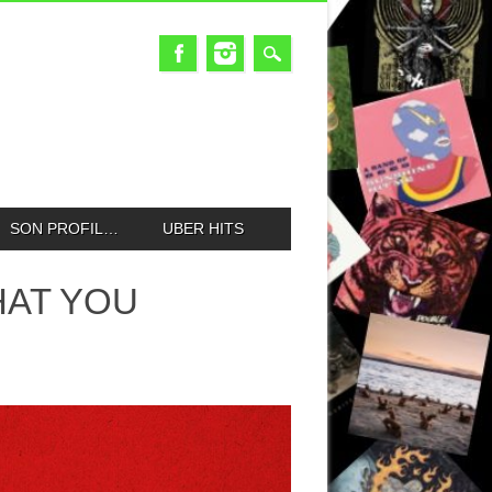
SON PROFIL…
UBER HITS
HAT YOU