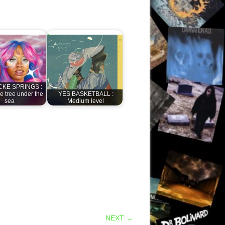
KE SPRINGS :
e tree under the
YES BASKETBALL :
sea
Medium level
NEXT →