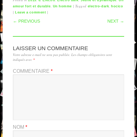
2015
8
Electro
Electro dark
Jeune et dynamique
Un
,
|
Tagged
,
amour fort et durable
Un homme
electro-dark
hocico
|
|
Leave a comment
POST NAVIGATION
← PREVIOUS
NEXT →
LAISSER UN COMMENTAIRE
Votre adresse e-mail ne sera pas publiée.
Les champs obligatoires sont
indiqués avec
*
COMMENTAIRE
*
NOM
*