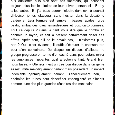
aux oubliettes s’ils n’en sont pas satisfaits, qui poussent
toujours plus loin les limites de leur univers personnel… Et il y
a les autres. Et j’ai beau adorer l’electro-dark evil à souhait
d’Hocico, je les classerai sans hésiter dans la deuxième
catégorie. Leur formule est simple ; basses acides, gros
beats, ambiances cauchemardesques et voix distortionnées.
Tout ça depuis 23 ans. Autant vous dire que le combo en
connaît un rayon, et sait à présent parfaitement doser ses
effets. Après tout, s’il ne le savait pas, il n’existerait plus,
non ? Oui, c’est évident ; il suffit d’écouter la chanson-titre
pour s’en convaincre. De disque en disque, d’ailleurs, le
groupe progresse en terme d’efficacité sans pour autant renier
les ambiances flippantes qu’il affectionne tant. Grand bien
nous fasse. « Ofensor » est un très bon disque dans un genre
assez limité mélodiquement parlant mais possédant un impact
indéniable rythmiquement parlant. Diaboliquement bon, il
enchaîne les tubes pour dancefloor ensanglanté et s’inscrit
comme l’une des plus grandes réussites des mexicains.