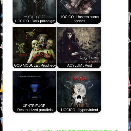
HOCICO : Unseen horror
HOCICO : Dark paradigm
scenes
GOD MODULE : Prophecy
ACYLUM : Pest
XENTRIFUGE :
Desensitized parallels
HOCICO : Hyperviolent
Posted in
,
,
,
,
,