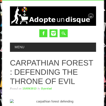
MAIN MENU
MENU
CARPATHIAN FOREST
: DEFENDING THE
THRONE OF EVIL
Posted on
by
15/09/2013
Dyvvlad