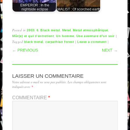
EMPEROR : In the
nightside eclipse
MALIST : Of scorched earth
Posted in
,
,
,
,
,
2003
6
Black metal
Metal
Metal atmosphérique
,
,
|
Mûr(e) et qui s'entretient
Un homme
Une aventure d'un soir
Tagged
,
|
|
black metal
carpathian forest
Leave a comment
POST NAVIGATION
← PREVIOUS
NEXT →
LAISSER UN COMMENTAIRE
Votre adresse e-mail ne sera pas publiée.
Les champs obligatoires sont
indiqués avec
*
COMMENTAIRE
*