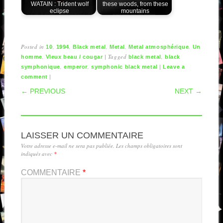
WATAIN : Trident wolf
these woods, from these
eclipse
mountains
Posted in
,
,
,
,
,
10
1994
Black metal
Metal
Metal atmosphérique
Un
,
|
Tagged
,
homme
Vieux beau / cougar
black metal
black
,
,
|
symphonique
emperor
symphonic black metal
Leave a
|
comment
POST NAVIGATION
← PREVIOUS
NEXT →
LAISSER UN COMMENTAIRE
Votre adresse e-mail ne sera pas publiée.
Les champs obligatoires sont
indiqués avec
*
COMMENTAIRE
*