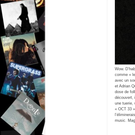
Wow. D’habi
comme « le 
avec un sou
et Adrian Q
dose de fol
découvert, 
une tuerie,
« OCT 33 »…
l’éliminera
music. Mag