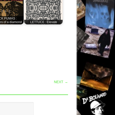
CK PUMAS :
es of a diamond
LETTUCE : Elevate
NEXT →