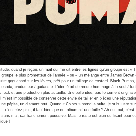
tude, quand je reçois un mail qui me dit entre les lignes qu’un groupe est « T
groupe le plus prometteur de l’année » ou « un mélange entre James Brown e
rire goguenard sur les lèvres, prêt pour un taillage de costard. Black Pumas,
uesada, producteur / guitariste. L’idée était de rendre hommage à la soul / f
k rock et une production plus actuelle. Une belle idée, pas forcément original
il m’est impossible de conserver cette envie de tailler en pièces une réputation
 une pépite, un diamant brut. Quand « Colors » prend la suite, je suis juste sur
 n’en jetez plus, il faut bien que cet album ait une faille ? Ah oui, ouf, c’est
is sans mal, car franchement poussive. Mais le reste est bien suffisant pour c
ique !