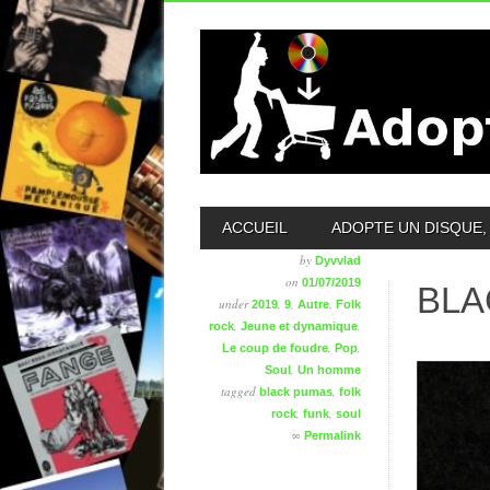
MAIN MENU
ACCUEIL
ADOPTE UN DISQUE, 
by
Dyvvlad
on
01/07/2019
BLA
under
,
,
,
2019
9
Autre
Folk
,
,
rock
Jeune et dynamique
,
,
Le coup de foudre
Pop
,
Soul
Un homme
tagged
,
black pumas
folk
,
,
rock
funk
soul
∞
Permalink