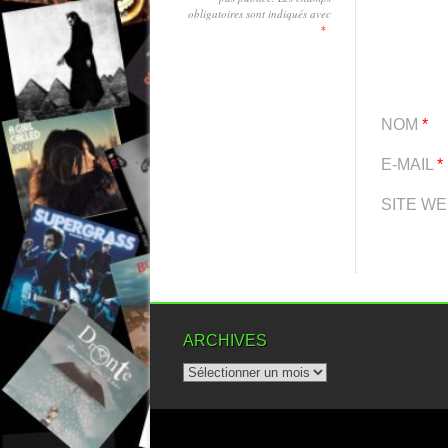
obligatoires sont indiqués avec
*
NOM
*
E-MAIL
*
SITE W
ARCHIVES