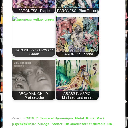
BARONESS : Purple
BARONESS : Blue Record
BARONESS : Yellow And
Green
BARONESS : Stone
ARCADIAN CHILD :
ARABS IN ASPIC :
Protopsycho
Madness and magic
Posted in
,
,
,
,
,
2019
7
Jeune et dynamique
Metal
Rock
Rock
,
,
,
,
psychédélique
Sludge
Stoner
Un amour fort et durable
Un