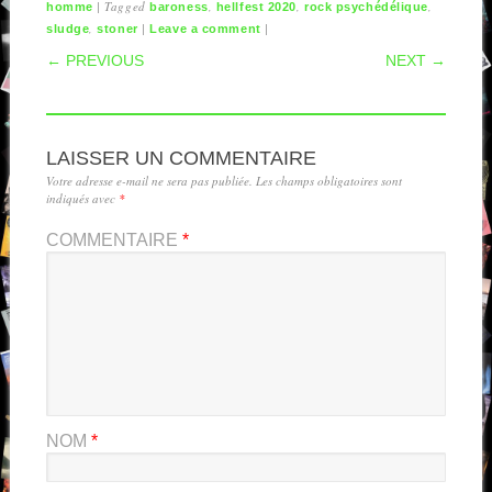
|
Tagged
,
,
,
homme
baroness
hellfest 2020
rock psychédélique
,
|
|
sludge
stoner
Leave a comment
POST NAVIGATION
← PREVIOUS
NEXT →
LAISSER UN COMMENTAIRE
Votre adresse e-mail ne sera pas publiée.
Les champs obligatoires sont
indiqués avec
*
COMMENTAIRE
*
NOM
*