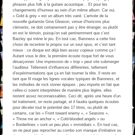
phrases plus folk à la guitare acoustique… Et pour les
changements d’humeur au sein d’un même album. Car oui,
« Gold & grey » est un album très varié. L’arrivée de la
nouvelle guitariste Gina Gleason, venue d’horizons plus
cléments, ne doit certainement pas y être étranger, ou plutôt
en est le témoin, puisqu’on sait pertinemment que c’est
Baizley qui mène le jeu. En tout cas, Baroness a cette fois
choisi de recentrer le propos sur un seul opus, et c’est tant
mieux : ce disque est déjà bien assez copieux comme ça !
Autant vous le dire, la première écoute risque fort de vous
désarçonner. Une impression de « trop » peut vite submerger
l’auditeur. Tellement d’influences différentes, tellement
d’expérimentations que ça en fait tourner la tête. Il reste en
tant que fil rouge les lignes vocales typiques de Baroness, et
les mélodies de rock stoner épiques ; peu importe en fait que
celles-ci soient interprétées de manière plus légère, elles
restent assez reconnaissables. Ceci dit, après une heure d’un
tel traitement, on reste partagé, et il faudra quelques écoutes
pour déceler tout le potentiel des 17 titres, ou plutôt de
certains, car les « Front toward enemy », « Seasons »,
« Throw me an anchor », « Cold-blooded angels » ou
« Borderlines » sont un peu plus « immédiats ». En tout cas,
on ne peut pas reprocher au combo son manque d’initiative ou