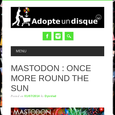
MAIN MENU
MENU
MASTODON : ONCE
MORE ROUND THE
SUN
Posted on
by
01/07/2014
Dyvvlad