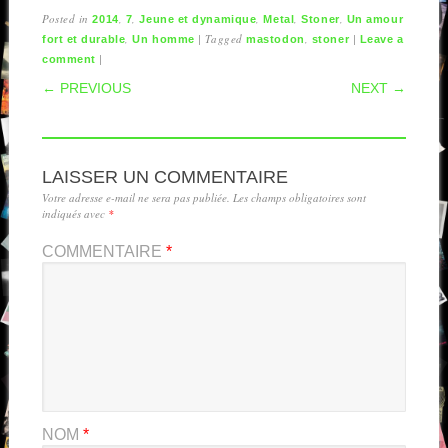
Posted in
,
,
,
,
,
2014
7
Jeune et dynamique
Metal
Stoner
Un amour
,
|
Tagged
,
|
fort et durable
Un homme
mastodon
stoner
Leave a
|
comment
POST NAVIGATION
← PREVIOUS
NEXT →
LAISSER UN COMMENTAIRE
Votre adresse e-mail ne sera pas publiée.
Les champs obligatoires sont
indiqués avec
*
COMMENTAIRE
*
NOM
*