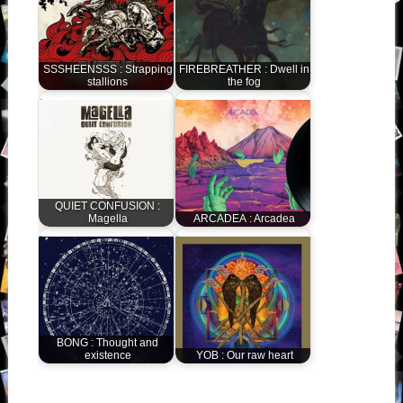
SSSHEENSSS : Strapping
FIREBREATHER : Dwell in
stallions
the fog
QUIET CONFUSION :
Magella
ARCADEA : Arcadea
BONG : Thought and
existence
YOB : Our raw heart