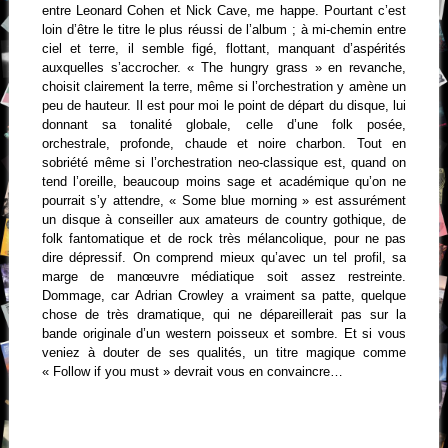
entre Leonard Cohen et Nick Cave, me happe. Pourtant c’est
loin d’être le titre le plus réussi de l’album ; à mi-chemin entre
ciel et terre, il semble figé, flottant, manquant d’aspérités
auxquelles s’accrocher. « The hungry grass » en revanche,
choisit clairement la terre, même si l’orchestration y amène un
peu de hauteur. Il est pour moi le point de départ du disque, lui
donnant sa tonalité globale, celle d’une folk posée,
orchestrale, profonde, chaude et noire charbon. Tout en
sobriété même si l’orchestration neo-classique est, quand on
tend l’oreille, beaucoup moins sage et académique qu’on ne
pourrait s’y attendre, « Some blue morning » est assurément
un disque à conseiller aux amateurs de country gothique, de
folk fantomatique et de rock très mélancolique, pour ne pas
dire dépressif. On comprend mieux qu’avec un tel profil, sa
marge de manœuvre médiatique soit assez restreinte.
Dommage, car Adrian Crowley a vraiment sa patte, quelque
chose de très dramatique, qui ne dépareillerait pas sur la
bande originale d’un western poisseux et sombre. Et si vous
veniez à douter de ses qualités, un titre magique comme
« Follow if you must » devrait vous en convaincre…