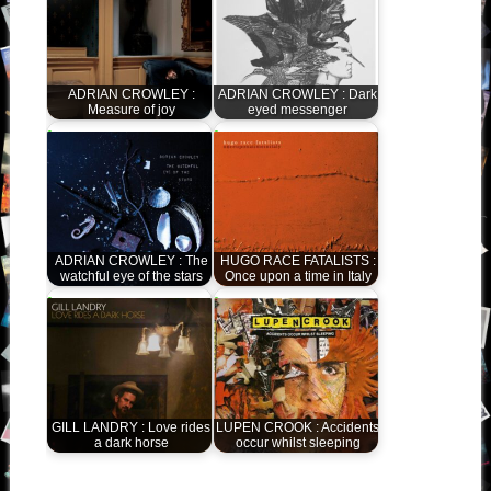
ADRIAN CROWLEY :
ADRIAN CROWLEY : Dark
Measure of joy
eyed messenger
ADRIAN CROWLEY : The
HUGO RACE FATALISTS :
watchful eye of the stars
Once upon a time in Italy
GILL LANDRY : Love rides
LUPEN CROOK : Accidents
a dark horse
occur whilst sleeping