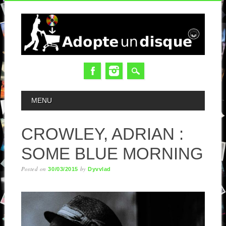
MAIN MENU
MENU
CROWLEY, ADRIAN :
SOME BLUE MORNING
Posted on
by
30/03/2015
Dyvvlad