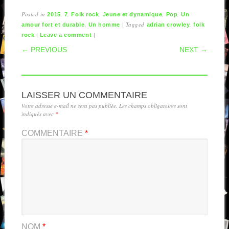
Posted in
,
,
,
,
,
2015
7
Folk rock
Jeune et dynamique
Pop
Un
,
|
Tagged
,
amour fort et durable
Un homme
adrian crowley
folk
|
|
rock
Leave a comment
POST NAVIGATION
← PREVIOUS
NEXT →
LAISSER UN COMMENTAIRE
Votre adresse e-mail ne sera pas publiée.
Les champs obligatoires sont
indiqués avec
*
COMMENTAIRE
*
NOM
*