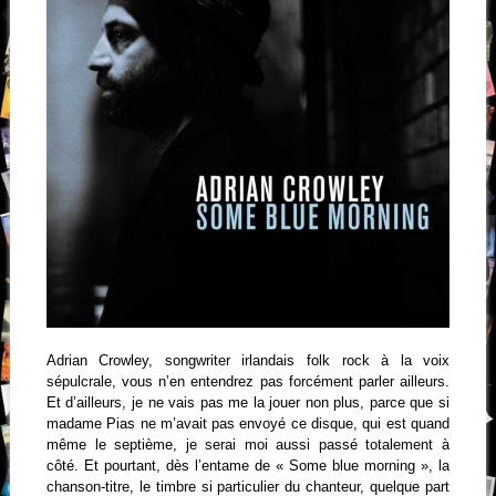
Adrian Crowley, songwriter irlandais folk rock à la voix
sépulcrale, vous n’en entendrez pas forcément parler ailleurs.
Et d’ailleurs, je ne vais pas me la jouer non plus, parce que si
madame Pias ne m’avait pas envoyé ce disque, qui est quand
même le septième, je serai moi aussi passé totalement à
côté. Et pourtant, dès l’entame de « Some blue morning », la
chanson-titre, le timbre si particulier du chanteur, quelque part