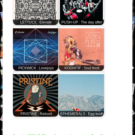
LETTUCE : Elevate
PUSH-UP : The day after
PICKWICK : Lovejoys
KOGNITIF : Soul food
PRISTINE : Reboot
EPHEMERALS : Egg tooth