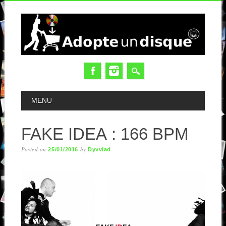
MAIN MENU
MENU
FAKE IDEA : 166 BPM
Posted on
by
25/01/2016
Dyvvlad