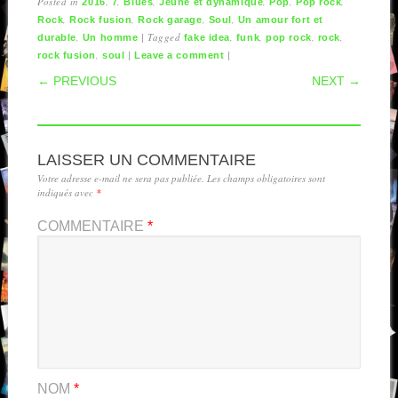
Posted in
,
,
,
,
,
,
2016
7
Blues
Jeune et dynamique
Pop
Pop rock
,
,
,
,
Rock
Rock fusion
Rock garage
Soul
Un amour fort et
,
|
Tagged
,
,
,
,
durable
Un homme
fake idea
funk
pop rock
rock
,
|
|
rock fusion
soul
Leave a comment
POST NAVIGATION
← PREVIOUS
NEXT →
LAISSER UN COMMENTAIRE
Votre adresse e-mail ne sera pas publiée.
Les champs obligatoires sont
indiqués avec
*
COMMENTAIRE
*
NOM
*