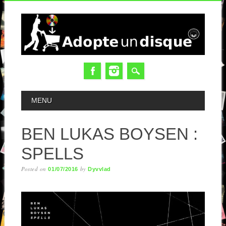
MAIN MENU
MENU
BEN LUKAS BOYSEN :
SPELLS
Posted on
by
01/07/2016
Dyvvlad