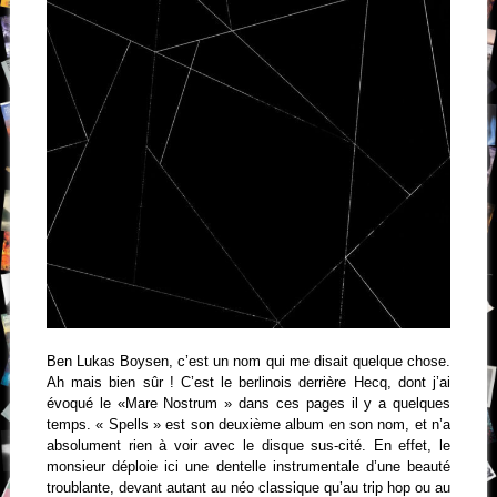
Ben Lukas Boysen, c’est un nom qui me disait quelque chose.
Ah mais bien sûr ! C’est le berlinois derrière Hecq, dont j’ai
évoqué le «Mare Nostrum » dans ces pages il y a quelques
temps. « Spells » est son deuxième album en son nom, et n’a
absolument rien à voir avec le disque sus-cité. En effet, le
monsieur déploie ici une dentelle instrumentale d’une beauté
troublante, devant autant au néo classique qu’au trip hop ou au