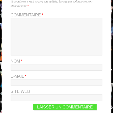
Votre adresse e-mail ne sera pas publiée.
Les champs obligatoires sont
indiqués avec
*
COMMENTAIRE
*
NOM
*
E-MAIL
*
SITE WEB