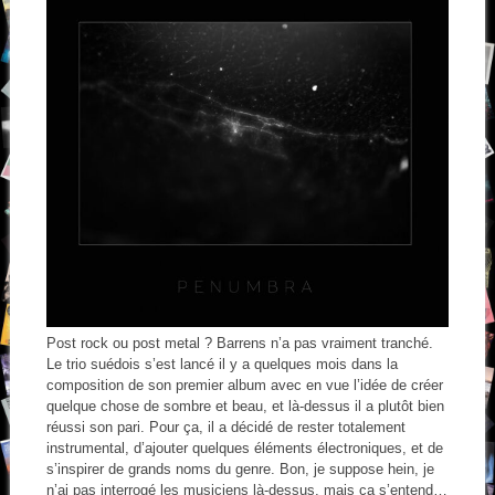
Post rock ou post metal ? Barrens n’a pas vraiment tranché.
Le trio suédois s’est lancé il y a quelques mois dans la
composition de son premier album avec en vue l’idée de créer
quelque chose de sombre et beau, et là-dessus il a plutôt bien
réussi son pari. Pour ça, il a décidé de rester totalement
instrumental, d’ajouter quelques éléments électroniques, et de
s’inspirer de grands noms du genre. Bon, je suppose hein, je
n’ai pas interrogé les musiciens là-dessus, mais ça s’entend…