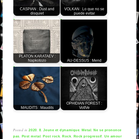
CASPIAN : Dust and
VOLKAN : Lo que no se
disquiet
puede evitar
PLATON KARATAEV :
Napkotozo
AU-DESSUS : Mend
OPHIDIAN FOREST :
MAUDITS : Maudits
VotIVe
Posted in
,
,
,
,
2020
8
Jeune et dynamique
Metal
Ne se prononce
,
,
,
,
,
pas
Post metal
Post rock
Rock
Rock progressif
Un amour