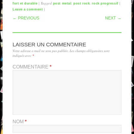
|
Tagged
,
,
|
fort et durable
post metal
post rock
rock progressif
|
Leave a comment
POST NAVIGATION
← PREVIOUS
NEXT →
LAISSER UN COMMENTAIRE
Votre adresse e-mail ne sera pas publiée.
Les champs obligatoires sont
indiqués avec
*
COMMENTAIRE
*
NOM
*