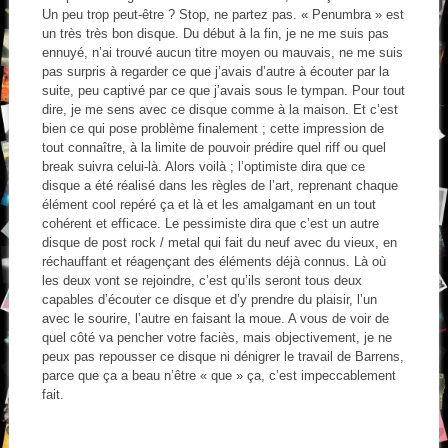
Un peu trop peut-être ? Stop, ne partez pas. « Penumbra » est
un très très bon disque. Du début à la fin, je ne me suis pas
ennuyé, n’ai trouvé aucun titre moyen ou mauvais, ne me suis
pas surpris à regarder ce que j’avais d’autre à écouter par la
suite, peu captivé par ce que j’avais sous le tympan. Pour tout
dire, je me sens avec ce disque comme à la maison. Et c’est
bien ce qui pose problème finalement ; cette impression de
tout connaître, à la limite de pouvoir prédire quel riff ou quel
break suivra celui-là. Alors voilà ; l’optimiste dira que ce
disque a été réalisé dans les règles de l’art, reprenant chaque
élément cool repéré ça et là et les amalgamant en un tout
cohérent et efficace. Le pessimiste dira que c’est un autre
disque de post rock / metal qui fait du neuf avec du vieux, en
réchauffant et réagençant des éléments déjà connus. Là où
les deux vont se rejoindre, c’est qu’ils seront tous deux
capables d’écouter ce disque et d’y prendre du plaisir, l’un
avec le sourire, l’autre en faisant la moue. A vous de voir de
quel côté va pencher votre faciès, mais objectivement, je ne
peux pas repousser ce disque ni dénigrer le travail de Barrens,
parce que ça a beau n’être « que » ça, c’est impeccablement
fait.