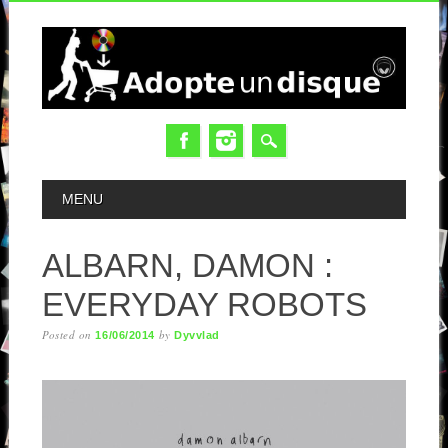
MAIN MENU
MENU
ALBARN, DAMON :
EVERYDAY ROBOTS
Posted on
by
16/06/2014
Dyvvlad