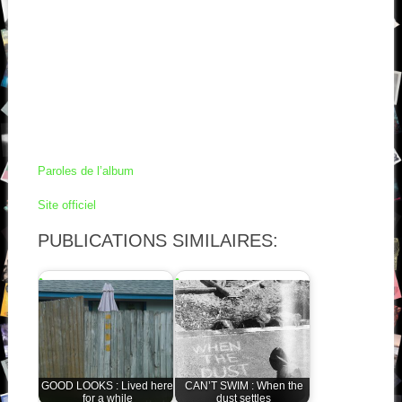
Paroles de l’album
Site officiel
PUBLICATIONS SIMILAIRES:
GOOD LOOKS : Lived here
CAN’T SWIM : When the
for a while
dust settles