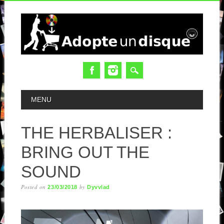
MAIN MENU
MENU
THE HERBALISER :
BRING OUT THE
SOUND
Posted on
by
23/03/2018
Dyvvlad