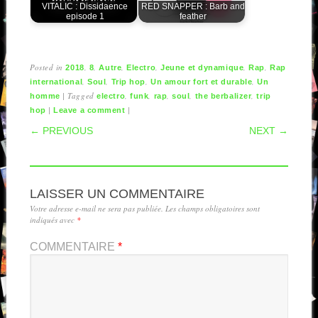
VITALIC : Dissidaence
RED SNAPPER : Barb and
episode 1
feather
Posted in
,
,
,
,
,
,
2018
8
Autre
Electro
Jeune et dynamique
Rap
Rap
,
,
,
,
international
Soul
Trip hop
Un amour fort et durable
Un
|
Tagged
,
,
,
,
,
homme
electro
funk
rap
soul
the berbalizer
trip
|
|
hop
Leave a comment
POST NAVIGATION
← PREVIOUS
NEXT →
LAISSER UN COMMENTAIRE
Votre adresse e-mail ne sera pas publiée.
Les champs obligatoires sont
indiqués avec
*
COMMENTAIRE
*