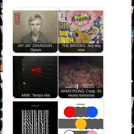
JAY-JAY JOHANSON :
THE BROOKS : Any day
Opium
now
ARMSTRONG, Craig : It's
ARM : Temps réel
nearly tomorrow