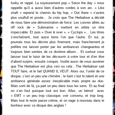
funky et rappé. La soyeusement pop « Seize the day » nous
rappelle qu’il a aussi bien d’autres cordes à son arc. « Like
shaft » reprend le chemin du hip hop, « Out there » s’avère
plus soulfull et posée… Je crois que The Herbaliser a décidé
de nous faire une démonstration de force. Les cuivres alliés au
riff rock de « Submarine » mettent en orbite un titre
impeccable. Et puis « Over & over », « Cyclops »… Les titres
s’enchaînent, tout aussi bons l’un que l’autre. Et oui, je
pourrais tous les décrire plus finement, mais franchement je
préfère me laisser porter par les ambiances changeantes et
toujours bien senties de ce dixième album… Et surtout vous
laisser tout le loisir de les découvrir à votre tour et d’en être
d’abord surpris, ensuite conquis. Inutile aussi de vous asséner
que The Herbaliser est plus ceci ou cela ; The Herbaliser sait
TOUT faire, et le fait QUAND IL VEUT. Alors oui, l’unité de ce
disque, c’est un peu une chimère ; le liant c’est le talent et une
ambiance générale assez inexplicable mais propre au duo.
Mais sorti de là, ça part un peu dans tous les sens. Et au final
on s’en fout puisque tout est bon. Allez, un bémol avec
« EMT » un peu trop classique, voir convenu, et trop long.
Mais tout le reste passe crème, et on nage à nouveau dans le
bonheur avec ce disque des anglais !