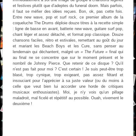
et festives plutôt que d’adeptes du funeral doom. Mais parfois,
il faut se méfier des idées reçues. Bon, ok, pas cette fois.
Entre new wave, pop et surf rock, ce premier album de la
coqueluche The Drums déploie douze titres à la recette simple
: ligne de basse en avant, batterie new wave, guitare surf pop,
chant léger et assez détaché, et format pop classique. Douze
chansons faciles, rétro et estivales, remettant au goût du jour
et mariant les Beach Boys et les Cure, sans penser au
lendemain qui déchantent, malgré un
« The Future »
final qui
au final ne se concentre que sur le moment présent et le
nombril de Johnny Pierce. Que retenir de ce disque ? Qu’il
n’est pas fait pour moi ? C’est certain ! Je suis peut-être trop
blasé, trop cynique, trop exigeant, pas assez fêtard et
insouciant pour l’apprécier à sa juste valeur (ou du moins à
celle que veut bien lui accorder une horde de critiques
musicaux enthousiastes). Moi, je n’y vois qu’un pillage
maladroit, mal ficelé et répétitif au possible. Ouah, vivement le
deuxième !