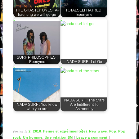
THE GHASTLY ONES : A-
TOTALSELFHATRED :
haunting we will go-go
Eponyme
SURF PHILOSOPHIES :
Eponyme
NADA SURF : Let Go
NADA SURF : The Stars
NADA SURF : You know
Are Indifferent To
who you are
Astronomy
Posted in
,
,
,
,
,
2
2010
Ferme et expérimenté(e)
New wave
Pop
Pop
,
,
|
|
rock
Un homme
Une relation SM
Leave a comment