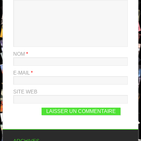
NOM
*
E-MAIL
*
SITE WEB