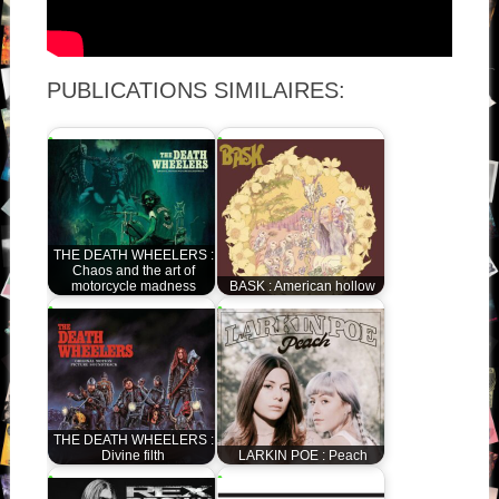
PUBLICATIONS SIMILAIRES:
THE DEATH WHEELERS :
Chaos and the art of
motorcycle madness
BASK : American hollow
THE DEATH WHEELERS :
Divine filth
LARKIN POE : Peach