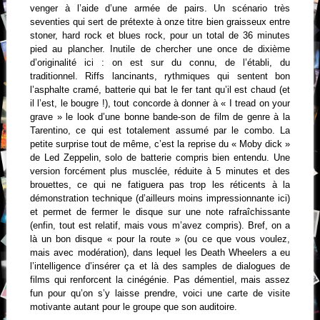
venger à l’aide d’une armée de pairs. Un scénario très
seventies qui sert de prétexte à onze titre bien graisseux entre
stoner, hard rock et blues rock, pour un total de 36 minutes
pied au plancher. Inutile de chercher une once de dixième
d’originalité ici : on est sur du connu, de l’établi, du
traditionnel. Riffs lancinants, rythmiques qui sentent bon
l’asphalte cramé, batterie qui bat le fer tant qu’il est chaud (et
il l’est, le bougre !), tout concorde à donner à « I tread on your
grave » le look d’une bonne bande-son de film de genre à la
Tarentino, ce qui est totalement assumé par le combo. La
petite surprise tout de même, c’est la reprise du « Moby dick »
de Led Zeppelin, solo de batterie compris bien entendu. Une
version forcément plus musclée, réduite à 5 minutes et des
brouettes, ce qui ne fatiguera pas trop les réticents à la
démonstration technique (d’ailleurs moins impressionnante ici)
et permet de fermer le disque sur une note rafraîchissante
(enfin, tout est relatif, mais vous m’avez compris). Bref, on a
là un bon disque « pour la route » (ou ce que vous voulez,
mais avec modération), dans lequel les Death Wheelers a eu
l’intelligence d’insérer ça et là des samples de dialogues de
films qui renforcent la cinégénie. Pas démentiel, mais assez
fun pour qu’on s’y laisse prendre, voici une carte de visite
motivante autant pour le groupe que son auditoire.