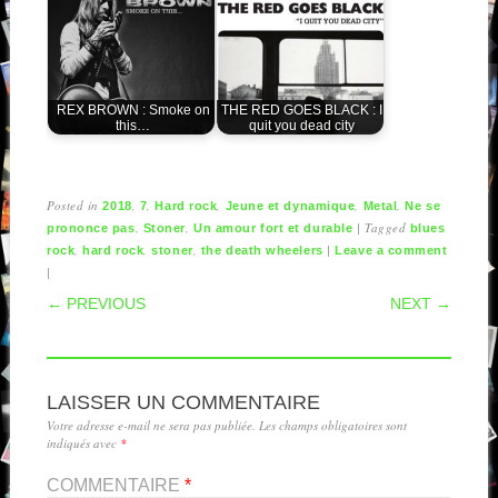
REX BROWN : Smoke on
THE RED GOES BLACK : I
this…
quit you dead city
Posted in
,
,
,
,
,
2018
7
Hard rock
Jeune et dynamique
Metal
Ne se
,
,
|
Tagged
prononce pas
Stoner
Un amour fort et durable
blues
,
,
,
|
rock
hard rock
stoner
the death wheelers
Leave a comment
|
POST NAVIGATION
← PREVIOUS
NEXT →
LAISSER UN COMMENTAIRE
Votre adresse e-mail ne sera pas publiée.
Les champs obligatoires sont
indiqués avec
*
COMMENTAIRE
*