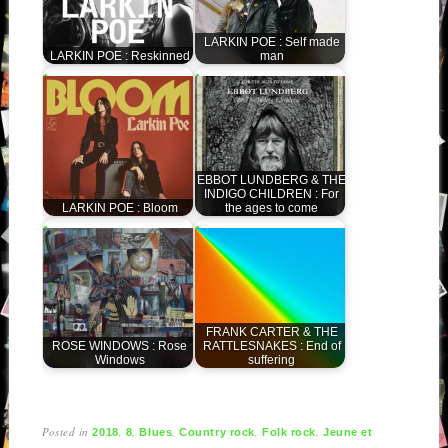
LARKIN POE : Self made
LARKIN POE : Reskinned
man
EBBOT LUNDBERG & THE
INDIGO CHILDREN : For
LARKIN POE : Bloom
the ages to come
FRANK CARTER & THE
ROSE WINDOWS : Rose
RATTLESNAKES : End of
Windows
suffering
Posted in
,
,
,
,
,
2018
8
Blues
Country rock
Folk rock
Jeune et