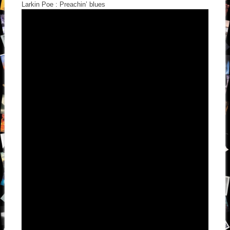
Larkin Poe : Preachin’ blues