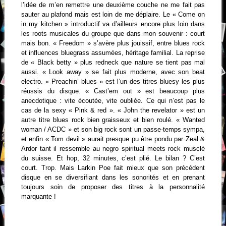
l’idée de m’en remettre une deuxième couche ne me fait pas
sauter au plafond mais est loin de me déplaire. Le « Come on
in my kitchen » introductif va d’ailleurs encore plus loin dans
les roots musicales du groupe que dans mon souvenir : court
mais bon. « Freedom » s’avère plus jouissif, entre blues rock
et influences bluegrass assumées, héritage familial. La reprise
de « Black betty » plus redneck que nature se tient pas mal
aussi. « Look away » se fait plus moderne, avec son beat
electro. « Preachin’ blues » est l’un des titres bluesy les plus
réussis du disque. « Cast’em out » est beaucoup plus
anecdotique : vite écoutée, vite oubliée. Ce qui n’est pas le
cas de la sexy « Pink & red ». « John the revelator » est un
autre titre blues rock bien graisseux et bien roulé. « Wanted
woman / ACDC » et son big rock sont un passe-temps sympa,
et enfin « Tom devil » aurait presque pu être pondu par Zeal &
Ardor tant il ressemble au negro spiritual meets rock musclé
du suisse. Et hop, 32 minutes, c’est plié. Le bilan ? C’est
court. Trop. Mais Larkin Poe fait mieux que son précédent
disque en se diversifiant dans les sonorités et en prenant
toujours soin de proposer des titres à la personnalité
marquante !