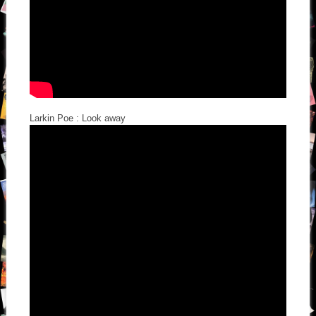
Larkin Poe : Look away