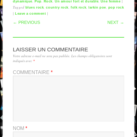
,
,
,
,
|
dynamique
Pop
Rock
Un amour fort et durable
Une femme
Tagged
,
,
,
,
blues rock
country rock
folk rock
larkin poe
pop rock
|
|
Leave a comment
POST NAVIGATION
← PREVIOUS
NEXT →
LAISSER UN COMMENTAIRE
Votre adresse e-mail ne sera pas publiée.
Les champs obligatoires sont
indiqués avec
*
COMMENTAIRE
*
NOM
*