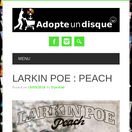
MAIN MENU
MENU
LARKIN POE : PEACH
Posted on
by
16/05/2018
Dyvvlad