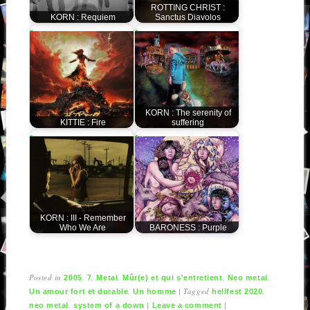
ROTTING CHRIST :
KORN : Requiem
Sanctus Diavolos
KORN : The serenity of
KITTIE : Fire
suffering
KORN : III - Remember
Who We Are
BARONESS : Purple
Posted in
,
,
,
,
,
2005
7
Metal
Mûr(e) et qui s'entretient
Neo metal
,
|
Tagged
,
Un amour fort et durable
Un homme
hellfest 2020
,
|
|
neo metal
system of a down
Leave a comment