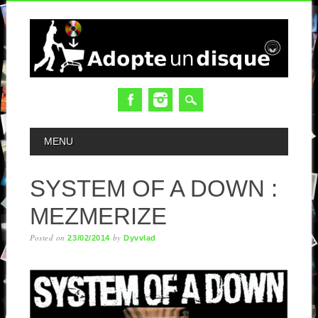
MAIN MENU
MENU
SYSTEM OF A DOWN :
MEZMERIZE
Posted on
by
23/02/2014
Dyvvlad