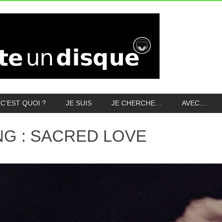
C’EST QUOI ?
JE SUIS
JE CHERCHE…
AVEC…
NG : SACRED LOVE