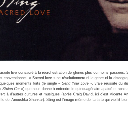
isode live consacré à la réorchestration de gloires plus ou moins passées,
us conventionnel. « Sacred love » ne révolutionnera ni le genre ni la discogra
 quelques moments forts (le single
« Send Your Love »
, vraie réussite du d
 «
Stolen Car »
) que nous donne à entendre le quinquagénaire apaisé et apais
ert à d’autres cultures et musiques (après Craig David, ici c’est Vicente A
fille de, Anoushka Shankar). Sting est l’image même de l’artiste qui vieillit bie