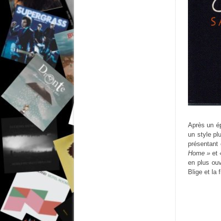
Après un ép
un style pl
présentant
Home »
et
en plus ouv
Blige et la 