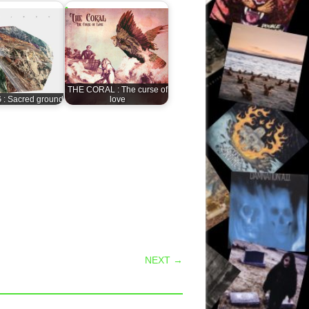
THE CORAL : The curse of
: Sacred ground
love
NEXT →