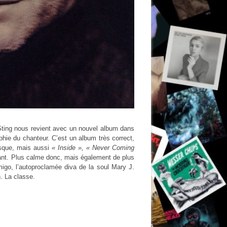
 Sting nous revient avec un nouvel album dans
phie du chanteur. C’est un album très correct,
isque, mais aussi
« Inside », « Never Coming
ant. Plus calme donc, mais également de plus
migo, l’autoproclamée diva de la soul Mary J.
n. La classe.