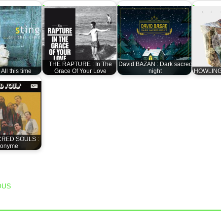
THE RAPTURE : In The
David BAZAN : Dark sacred
All this time
Grace Of Your Love
night
HOWLING 
RED SOULS :
onyme
T NAVIGATION
OUS