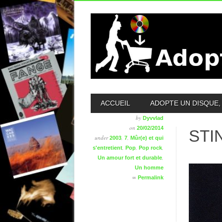
MAIN MENU
ACCUEIL
ADOPTE UN DISQUE, 
by
Dyvvlad
on
20/02/2014
STI
under
,
,
2003
7
Mûr(e) et qui
,
,
,
s'entretient
Pop
Pop rock
,
Un amour fort et durable
Un homme
∞
Permalink