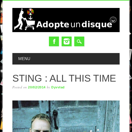
MAIN MENU
MENU
STING : ALL THIS TIME
Posted on
by
20/02/2014
Dyvvlad