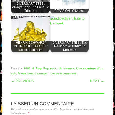
DIVERS ARTISTES :
Always Keep The Faith – A
Tribute…
DE/VISION : Citybeats
HENRIK SCHWARZ /
DIVERS ARTISTES : The
METROPOLE ORKEST :
Radioactive Tribute To
Scripted orkestra
Kraftwerk
Posted in
,
,
,
,
,
2001
6
Pop
Pop rock
Un homme
Une aventure d'un
,
|
|
soir
Vieux beau / cougar
Leave a comment
POST NAVIGATION
← PREVIOUS
NEXT →
LAISSER UN COMMENTAIRE
Votre adresse e-mail ne sera pas publiée.
Les champs obligatoires sont
indiqués avec
*