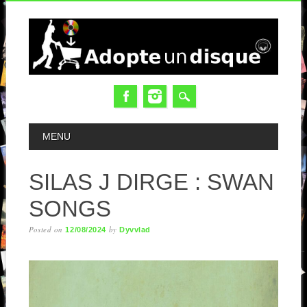
MAIN MENU
MENU
SILAS J DIRGE : SWAN
SONGS
Posted on
by
12/08/2024
Dyvvlad