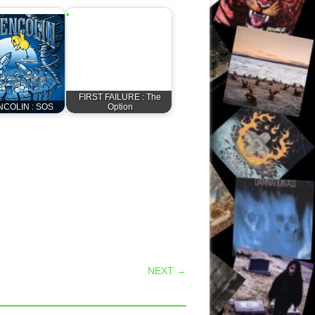
FIRST FAILURE : The
NCOLIN : SOS
Option
NEXT →