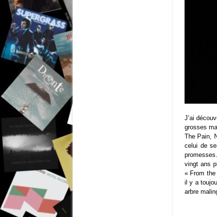
J’ai découv
grosses mac
The Pain, N
celui de se
promesses. 
vingt ans p
« From the 
il y a toujo
arbre malin