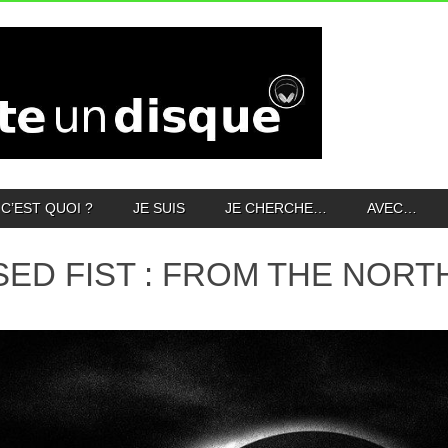
C’EST QUOI ?
JE SUIS
JE CHERCHE…
AVEC…
SED FIST : FROM THE NORT