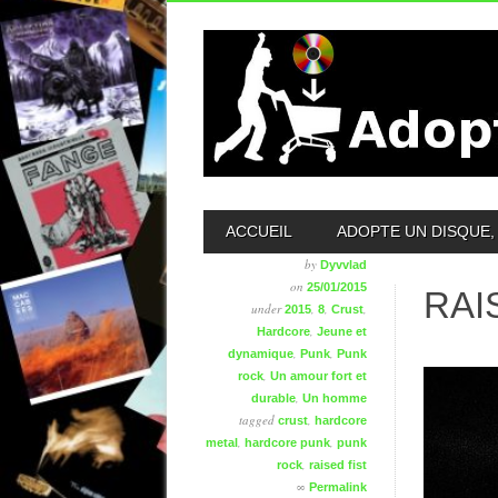
MAIN MENU
ACCUEIL
ADOPTE UN DISQUE, 
by
Dyvvlad
on
25/01/2015
RAI
under
,
,
,
2015
8
Crust
,
Hardcore
Jeune et
,
,
dynamique
Punk
Punk
,
rock
Un amour fort et
,
durable
Un homme
tagged
,
crust
hardcore
,
,
metal
hardcore punk
punk
,
rock
raised fist
∞
Permalink