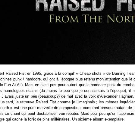
ert Raised Fist en 1995, grâce à la compil’ « Cheap shots » de Burning Heart
hines punk / hardcore, qui ont à l’époque plus retenu mon attention que le 
o Fun At All). Mais ce n’est pas pour autant que le hardcore punk du combo 
s homologues ricains (du moins le peu que je connaissais à l’époque), il m
J’avais juste un peu (beaucoup?) de mal avec la voix d’Alexander Hagman, à l
lus tard, je retrouve Raised Fist comme je l’imaginais ; les mêmes ingrédien
north » est une pure merveille de composition, comptant presque autant de ti
urs ce chant qui peut déstabiliser, voir rebuter. Mais pour peu qu’on l’apprécie 
gre qui cache la forêt de pins millénaires. Un sixième album exemplaire.