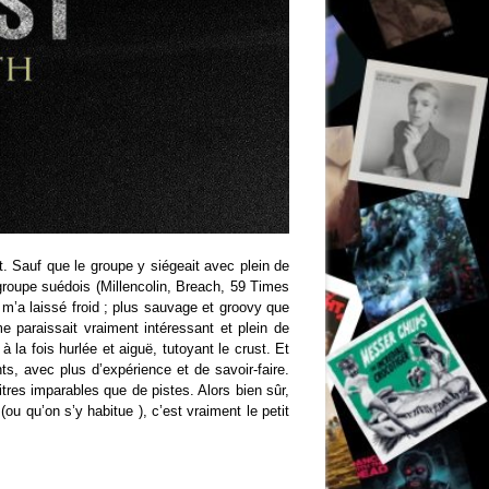
. Sauf que le groupe y siégeait avec plein de
groupe suédois (Millencolin, Breach, 59 Times
m’a laissé froid ; plus sauvage et groovy que
e paraissait vraiment intéressant et plein de
a fois hurlée et aiguë, tutoyant le crust. Et
ts, avec plus d’expérience et de savoir-faire.
tres imparables que de pistes. Alors bien sûr,
(ou qu’on s’y habitue ), c’est vraiment le petit